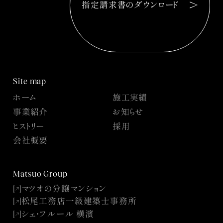
指定請求書のダウンロード
Site map
ホーム
施工実績
事業紹介
お知らせ
ヒストリー
採用
会社概要
Matsuo Group
マツオの分譲マンション
[
]
↓
↓
松尾工務店一級建築士事務所
[
]
↓
↓
シェ・フルール 横濱
[
]
↓
↓