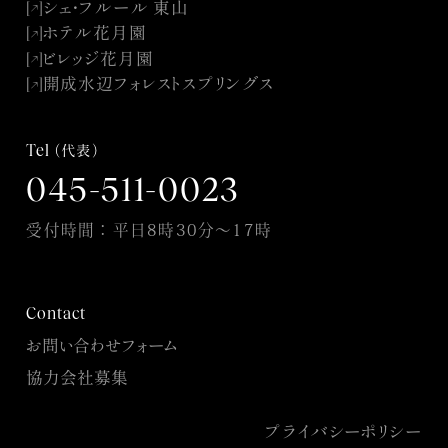
シェ・フルール 東山
[
]
↓
↓
ホテル花月園
[
]
↓
↓
ビレッジ花月園
[
]
↓
↓
開成水辺フォレストスプリングス
[
]
↓
↓
Tel
（代表）
045-511-0023
受付時間：平日8時30分〜17時
Contact
お問い合わせフォーム
協力会社募集
プライバシーポリシー