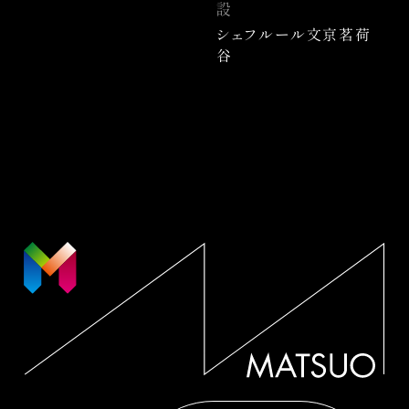
設
シェフルール文京茗荷
谷
松尾工務店