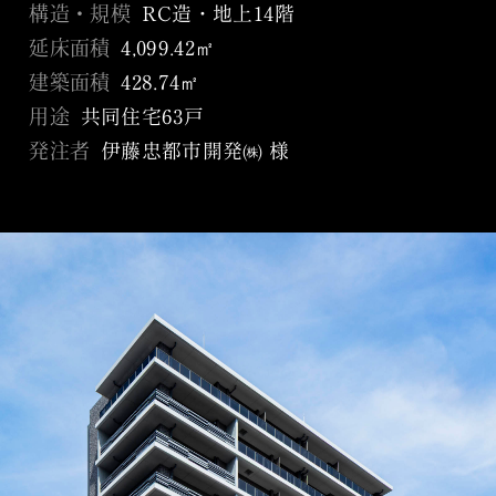
構造・規模
RC造・地上14階
延床面積
4,099.42㎡
建築面積
428.74㎡
用途
共同住宅63戸
発注者
伊藤忠都市開発㈱ 様