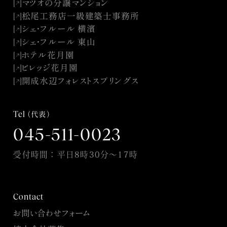
マツオの分譲マンション
[
]
↓
↓
松尾工務店一級建築士事務所
[
]
↓
↓
シェ・フルール 横濱
[
]
↓
↓
シェ・フルール 東山
[
]
↓
↓
ホテル花月園
[
]
↓
↓
ビレッジ花月園
[
]
↓
↓
開成水辺フォレストスプリングス
[
]
↓
↓
Tel
（代表）
045-511-0023
受付時間：平日8時30分〜17時
Contact
お問い合わせフォーム